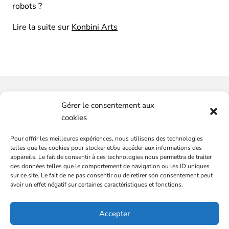
robots ?
Lire la suite sur
Konbini Arts
Vous souhaitez-avoir plus
Gérer le consentement aux
d'informations ?
cookies
Pour offrir les meilleures expériences, nous utilisons des technologies
SERVICES
CONTACTEZ-NOUS
telles que les cookies pour stocker et/ou accéder aux informations des
Plateformes de marques
appareils. Le fait de consentir à ces technologies nous permettra de traiter
des données telles que le comportement de navigation ou les ID uniques
Audit communication et commercial
sur ce site. Le fait de ne pas consentir ou de retirer son consentement peut
Conseils et stratégies, média et communication
avoir un effet négatif sur certaines caractéristiques et fonctions.
DG externalisé
L’ÉQUIPE
Accepter
Mentions légales
BLOG