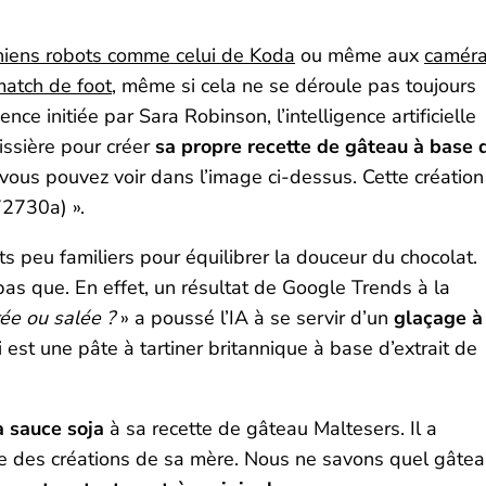
hiens robots comme celui de Koda
ou même aux
camér
match de foot
, même si cela ne se déroule pas toujours
e initiée par Sara Robinson, l’intelligence artificielle
issière pour créer
sa propre recette de gâteau à base 
ue vous pouvez voir dans l’image ci-dessus. Cette création
72730a) ».
ents peu familiers pour équilibrer la douceur du chocolat.
 pas que. En effet, un résultat de Google Trends à la
ée ou salée ?
» a poussé l’IA à se servir d’un
glaçage à 
 est une pâte à tartiner britannique à base d’extrait de
a sauce soja
à sa recette de gâteau Maltesers. Il a
ne des créations de sa mère. Nous ne savons quel gâte