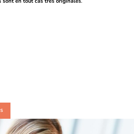
 sont en tout cas très originales
.
uhaitez-avoir plus
mations ?
US