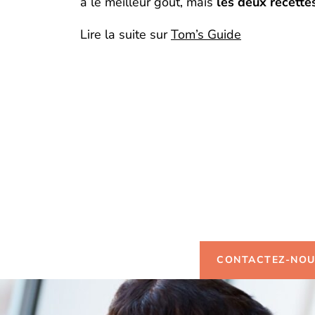
a le meilleur goût, mais
les deux recettes
Lire la suite sur
Tom’s Guide
Vous so
d'infor
CONTACTEZ-NO