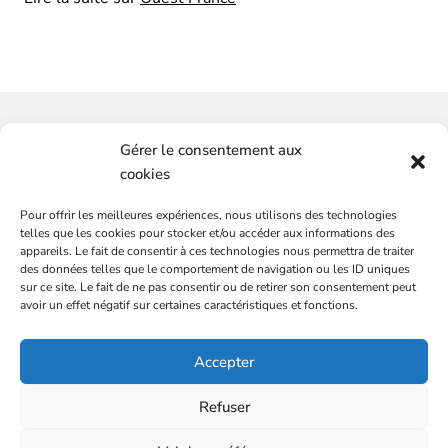
Vous souhaitez-avoir plus
Gérer le consentement aux
d'informations ?
cookies
Pour offrir les meilleures expériences, nous utilisons des technologies
SERVICES
CONTACTEZ-NOUS
telles que les cookies pour stocker et/ou accéder aux informations des
Plateformes de marques
appareils. Le fait de consentir à ces technologies nous permettra de traiter
des données telles que le comportement de navigation ou les ID uniques
Audit communication et commercial
sur ce site. Le fait de ne pas consentir ou de retirer son consentement peut
Conseils et stratégies, média et communication
avoir un effet négatif sur certaines caractéristiques et fonctions.
DG externalisé
L’ÉQUIPE
Accepter
Mentions légales
BLOG
Politique de confidentialité
CONTACT
Refuser
Partenaire : Sacrés Français
ÉVALUEZ LE POTENTIEL COMMERCIAL DE