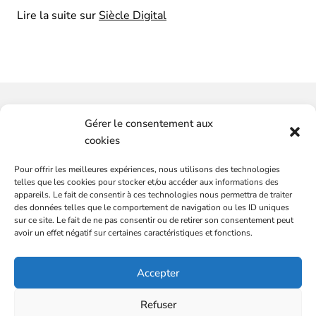
Lire la suite sur
Siècle Digital
Vous souhaitez-avoir plus
Gérer le consentement aux
d'informations ?
cookies
Pour offrir les meilleures expériences, nous utilisons des technologies
SERVICES
CONTACTEZ-NOUS
telles que les cookies pour stocker et/ou accéder aux informations des
Plateformes de marques
appareils. Le fait de consentir à ces technologies nous permettra de traiter
des données telles que le comportement de navigation ou les ID uniques
Audit communication et commercial
sur ce site. Le fait de ne pas consentir ou de retirer son consentement peut
Conseils et stratégies, média et communication
avoir un effet négatif sur certaines caractéristiques et fonctions.
DG externalisé
L’ÉQUIPE
Accepter
Mentions légales
BLOG
Politique de confidentialité
CONTACT
Refuser
Partenaire : Sacrés Français