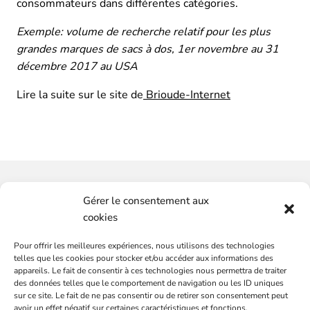
consommateurs dans différentes catégories.
Exemple: volume de recherche relatif pour les plus
grandes marques de sacs à dos, 1er novembre au 31
décembre 2017 au USA
Lire la suite sur le site de
Brioude-Internet
Vous souhaitez-avoir plus
Gérer le consentement aux
d'informations ?
cookies
Pour offrir les meilleures expériences, nous utilisons des technologies
SERVICES
CONTACTEZ-NOUS
telles que les cookies pour stocker et/ou accéder aux informations des
Plateformes de marques
appareils. Le fait de consentir à ces technologies nous permettra de traiter
des données telles que le comportement de navigation ou les ID uniques
Audit communication et commercial
sur ce site. Le fait de ne pas consentir ou de retirer son consentement peut
Conseils et stratégies, média et communication
avoir un effet négatif sur certaines caractéristiques et fonctions.