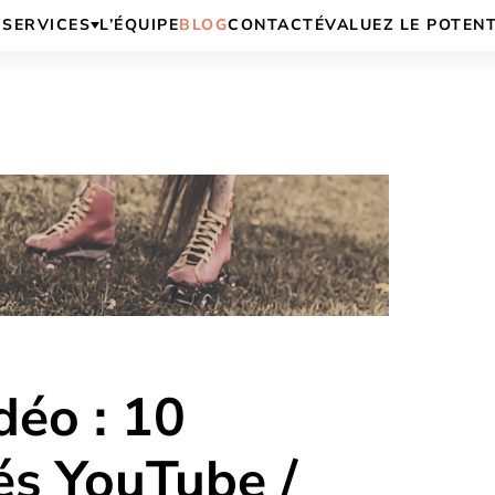
SERVICES
L’ÉQUIPE
BLOG
CONTACT
ÉVALUEZ LE POTEN
déo : 10
és YouTube /