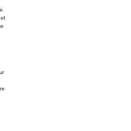
i.
 et
me
ur
ure