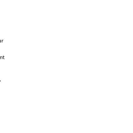
ar
à
nt
,