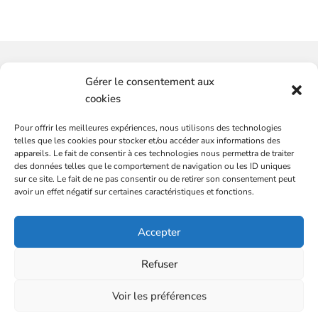
Vous souhaitez-avoir plus
Gérer le consentement aux
d'informations ?
cookies
Pour offrir les meilleures expériences, nous utilisons des technologies
SERVICES
CONTACTEZ-NOUS
telles que les cookies pour stocker et/ou accéder aux informations des
Plateformes de marques
appareils. Le fait de consentir à ces technologies nous permettra de traiter
des données telles que le comportement de navigation ou les ID uniques
Audit communication et commercial
sur ce site. Le fait de ne pas consentir ou de retirer son consentement peut
Conseils et stratégies, média et communication
avoir un effet négatif sur certaines caractéristiques et fonctions.
DG externalisé
L’ÉQUIPE
Accepter
Mentions légales
BLOG
Politique de confidentialité
CONTACT
Refuser
Partenaire : Sacrés Français
ÉVALUEZ LE POTENTIEL COMMERCIAL DE
Voir les préférences
VOTRE PME
©Copyright 2026 Olivier Robert.
Tous droits réservés.