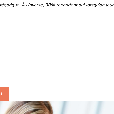
égorique. À l’inverse, 90% répondent oui lorsqu’on leur
uhaitez-avoir plus
mations ?
US