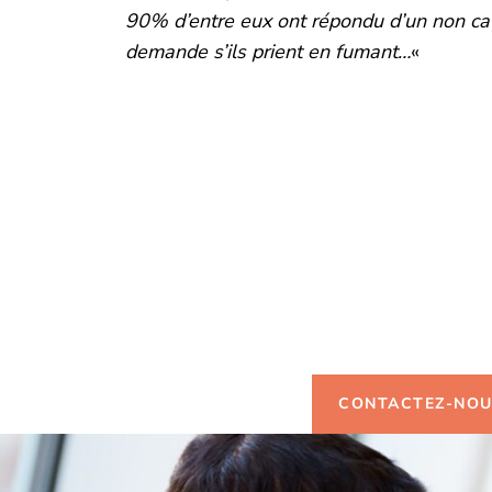
90% d’entre eux ont répondu d’un non cat
demande s’ils prient en fumant…
«
Vous so
d'infor
CONTACTEZ-NO