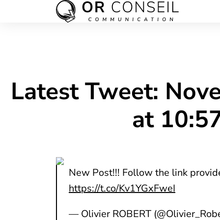
Latest Tweet: Nov
at 10:
New Post!!! Follow the link prov
https://t.co/Kv1YGxFweI
— Olivier ROBERT (@Olivier_Rob