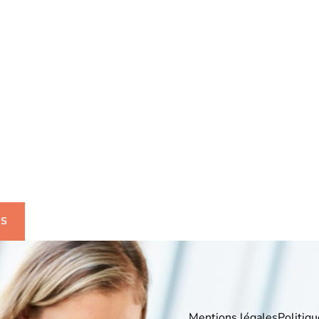
uhaitez-avoir plus
mations ?
US
Mentions légales
Politiqu