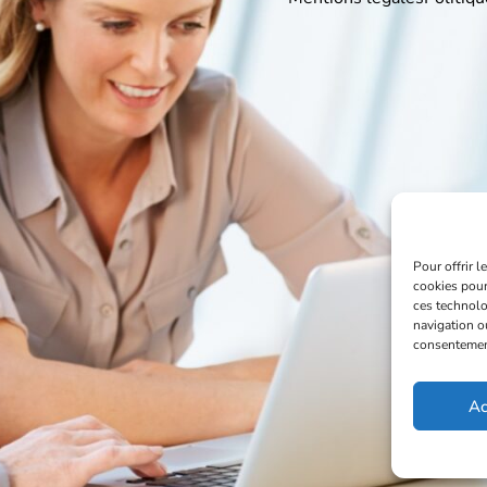
Pour offrir 
cookies pour
ces technolo
navigation ou
consentement 
Ac