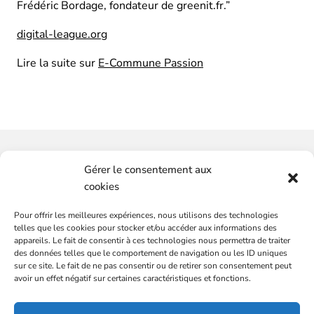
Frédéric Bordage, fondateur de greenit.fr.”
digital-league.org
Lire la suite sur
E-Commune Passion
Vous souhaitez-avoir plus
Gérer le consentement aux
d'informations ?
cookies
Pour offrir les meilleures expériences, nous utilisons des technologies
SERVICES
CONTACTEZ-NOUS
telles que les cookies pour stocker et/ou accéder aux informations des
Plateformes de marques
appareils. Le fait de consentir à ces technologies nous permettra de traiter
des données telles que le comportement de navigation ou les ID uniques
Audit communication et commercial
sur ce site. Le fait de ne pas consentir ou de retirer son consentement peut
Conseils et stratégies, média et communication
avoir un effet négatif sur certaines caractéristiques et fonctions.
DG externalisé
L’ÉQUIPE