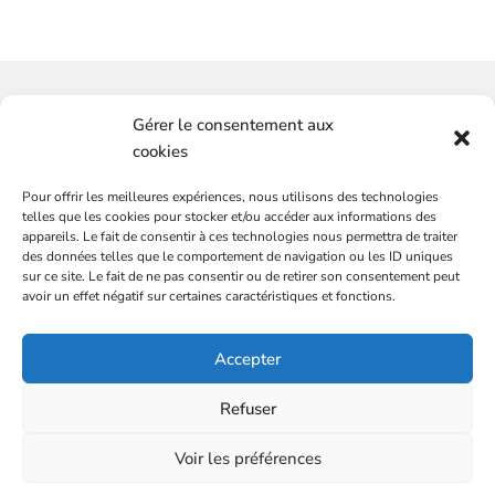
Vous souhaitez-avoir plus
Gérer le consentement aux
d'informations ?
cookies
Pour offrir les meilleures expériences, nous utilisons des technologies
SERVICES
CONTACTEZ-NOUS
telles que les cookies pour stocker et/ou accéder aux informations des
Plateformes de marques
appareils. Le fait de consentir à ces technologies nous permettra de traiter
des données telles que le comportement de navigation ou les ID uniques
Audit communication et commercial
sur ce site. Le fait de ne pas consentir ou de retirer son consentement peut
Conseils et stratégies, média et communication
avoir un effet négatif sur certaines caractéristiques et fonctions.
DG externalisé
L’ÉQUIPE
Accepter
Mentions légales
BLOG
Politique de confidentialité
CONTACT
Refuser
Partenaire : Sacrés Français
ÉVALUEZ LE POTENTIEL COMMERCIAL DE
Voir les préférences
VOTRE PME
©Copyright 2026 Olivier Robert.
Tous droits réservés.