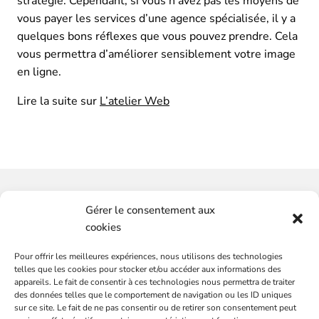
stratégie. Cependant, si vous n’avez pas les moyens de
vous payer les services d’une agence spécialisée, il y a
quelques bons réflexes que vous pouvez prendre. Cela
vous permettra d’améliorer sensiblement votre image
en ligne.
Lire la suite sur
L’atelier Web
Vous souhaitez-avoir plus
Gérer le consentement aux
d'informations ?
cookies
Pour offrir les meilleures expériences, nous utilisons des technologies
SERVICES
CONTACTEZ-NOUS
telles que les cookies pour stocker et/ou accéder aux informations des
Plateformes de marques
appareils. Le fait de consentir à ces technologies nous permettra de traiter
des données telles que le comportement de navigation ou les ID uniques
Audit communication et commercial
sur ce site. Le fait de ne pas consentir ou de retirer son consentement peut